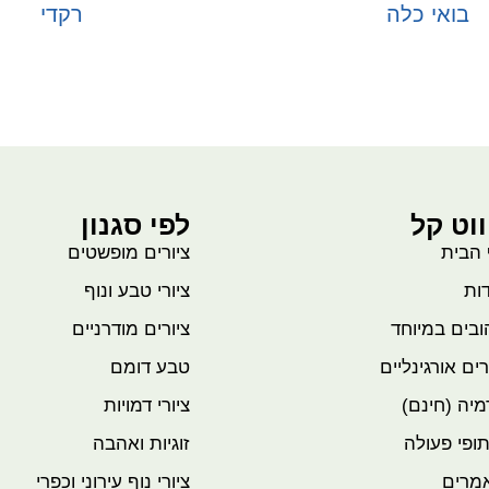
בואי כלה
רקדי
בחר אפשרויות
בחר אפשרויות
ווט קל
לפי סגנון
 הבית
ציורים מופשטים
ות
ציורי טבע ונוף
בים במיוחד
ציורים מודרניים
רים אורגינליים
טבע דומם
יה (חינם)
ציורי דמויות
ופי פעולה
זוגיות ואהבה
מרים
ציורי נוף עירוני וכפרי