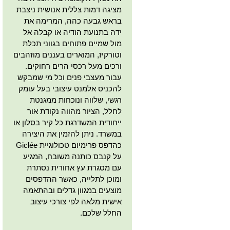
מציגה דמות צללית אנושית ניצבת
בראש גבעה כהה, המרימה את
ידה בתנועת הודיה או קבלה אל
מול שמיים פתוחים בגווני תכלת
וטורקיז, המוארים בעננים מוזהבים
ורכים מעל רכסי הרים רחוקים.
עבור מעצבי פנים וכל מי שמבקש
להכניס אלמנט עיצובי בעל עומק
רגשי, שלווה ונוכחות ממגנטת
לחלל, הציור מהווה נקודת אור
ייחודית המשדרגת כל קיר בסלון או
במשרד. ניתן להזמין את היצירה
כהדפס פרימיום טכולוגיית Giclée
על קנבס כותנה משובח, המגיע
עם מסגרת עץ אחורית נסתרת
ומוכן לתלייה, כאשר ההדפסים
מוצעים במגוון גדלים ובהתאמה
אישית מלאה לפי צורכי עיצוב
החלל שלכם.