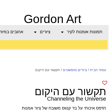
Gordon Art
תמונות אומנות לקיר
ציורים
אהובים במיוח
משלוח חינם בהזמנה
עמוד הבית
/
מעל 800 ש"ח
ציורים מופשטים
/ תקשור עם היקום
תקשור עם היקום
Channeling the Universe
הדפס איכותי על בד קנווס משובח של ציור אמנות