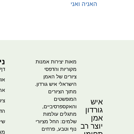
האניה ואני
בחר אפשרויות
ני
מאות יצירות אמנות
מקוריות והדפסי
דף
ציורים של האמן
אוד
הישראלי איש גורדון.
אהו
מתוך הציורים
המופשטים
איש
ציו
והאקספרסיביים,
גורדון
הדמ
מתגלים עולמות
אמן
שלמים: החל מציורי
שית
יוצר רב
נוף וטבע, פרחים
מא
תחומי