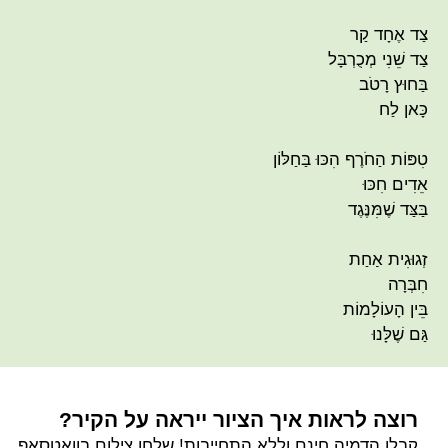
צַד אֶחָד קַר
צַד שֵׁנִי מְכֻרְבָּל
בַּחוּץ רָטֹב
כָּאן לַח
טִפּוֹת הַחֹרֶף הִכּוּ בַּחַלּוֹן
אֵדִים חִכּוּ
בַּצַּד שֶׁמִּנֶּגֶד
זְגוּגִית אַחַת
חִבְּרָה
בֵּין הָעוֹלָמוֹת
גַּם שֶׁלָּנוּ
רוצה לראות איך הציור ייראה על הקיר?
קבלו הדמיה חינם וללא התחייבות! שלחו צילום בוואטסאפ