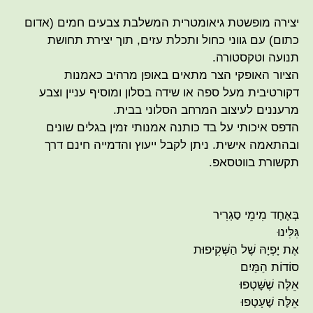
יצירה מופשטת גיאומטרית המשלבת צבעים חמים (אדום
כתום) עם גווני כחול ותכלת עזים, תוך יצירת תחושת
תנועה וטקסטורה.
הציור האופקי הצר מתאים באופן מרהיב כאמנות
דקורטיבית מעל ספה או שידה בסלון ומוסיף עניין וצבע
מרעננים לעיצוב המרחב הסלוני בבית.
הדפס איכותי על בד כותנה אמנותי זמין בגלים שונים
ובהתאמה אישית. ניתן לקבל ייעוץ והדמייה חינם דרך
תקשורת בווטסאפ.
בְּאֶחָד מִימֵי סַגְרִיר
גִּלִּינוּ
אֶת יָפְיָהּ שֶׁל הַשְּׁקִיפוּת
סוֹדוֹת הַמַּיִם
אֵלֶּה שֶׁשָּׁטְפוּ
אֵלֶּה שֶׁעָטְפוּ