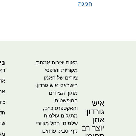
חגיגה
בחר אפשרויות
ני
מאות יצירות אמנות
מקוריות והדפסי
דף
ציורים של האמן
אוד
הישראלי איש גורדון.
אהו
מתוך הציורים
המופשטים
איש
ציו
והאקספרסיביים,
גורדון
הדמ
מתגלים עולמות
אמן
שלמים: החל מציורי
שית
יוצר רב
נוף וטבע, פרחים
מא
תחומי