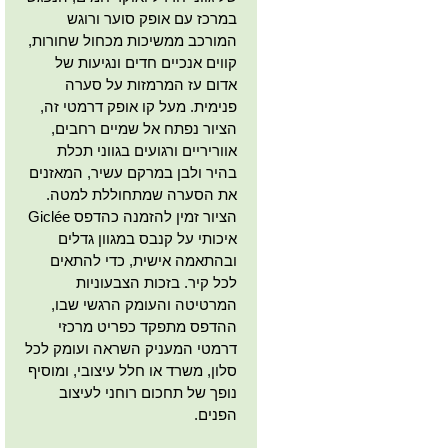
במרכז עם אופק סוער ורוגש
המורכב ממשיכות מכחול שחורות,
קווים אנכיים חדים ונגיעות של
אדום עז המרמזות על סערה
פנימית. מעל קו אופק דרמטי זה,
הציור נפתח אל שמיים רחבים,
אווריריים ורגועים בגווני תכלת
בהיר ולבן במרקם עשיר, המאזנים
את הסערה שמתחוללת למטה.
הציור זמין להזמנה כהדפס Giclée
איכותי על קנבס במגוון גדלים
ובהתאמה אישית, כדי להתאים
לכל קיר. בזכות הצבעוניות
המרטיטה והעומק הרגשי שבו,
ההדפס מתפקד כפריט מרכזי
דרמטי המעניק השראה ועומק לכל
סלון, משרד או חלל עיצובי, ומוסיף
נופך של תחכום רוחני לעיצוב
הפנים.