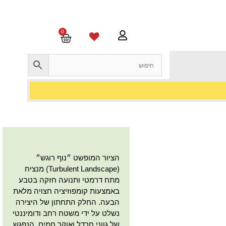
0
הציור המופשט ״נוף רוגש״
(Turbulent Landscape) מנציח
מתח דרמטי ותנועה חזקה בטבע
באמצעות קומפוזיציה חצויה מלאת
הבעה. החלק התחתון של היצירה
נשלט על ידי משטח רחב ודומיננטי
של גווני חרדל ואוקר חמים, הנפגש