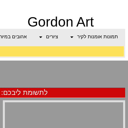
Gordon Art
תמונות אומנות לקיר
ציורים
אהובים במיוח
משלוח חינם בהזמנה
מעל 800 ש"ח
לתשומת ליבכם: בג
מבט מצועף
אקליריק על לוח עץ