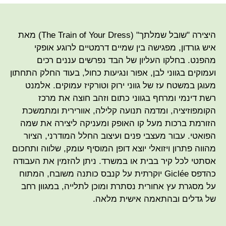
היצירה "שובל שמלתך" (The Train of Your Dress) מאת
איש גורדון, מפגישה בין שמיים דרמטיים לרוגע אופקי
מהפנט. בחלקו העליון של הבד נפרשים עננים רכים
ועמוקים בגווני לבן, אפור ונגיעות כחול, בעוד החלק התחתון
מעוגן במשטח עז של גווני ירוק וטורקיז עמוקים. אלמנט
רשת דינמי ומרחף בגווני כתום וזהב חוצה את מרכז
הקומפוזיציה, ומדמה תנועה קלילה, אוורירית ומתמשכת
הזורמת ברכות מעל קו האופק ומעניקה ליצירה את שמה
הפואטי. עבור מעצבי פנים ועיצוב החלל המודרני, הציור
מהווה פתרון ויזואלי יוצא דופן המוסיף עומק, שלווה ותחכום
אסתטי לכל קיר בבית או במשרד. ניתן להזמין את העבודה
כהדפס Giclée יוקרתית על קנבס כותנה משובח, המתוח
על מסגרת עץ אחורית נסתרת ומוכן לתלייה, במגוון רחב
של גדלים ובהתאמה אישית מלאה.