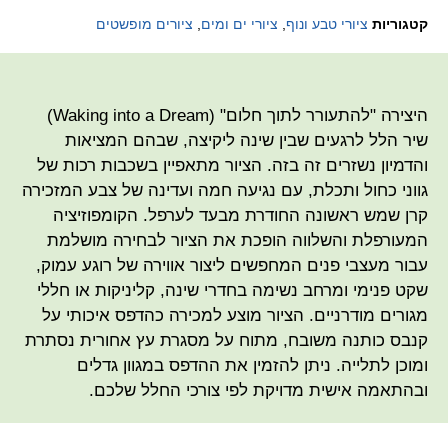
קטגוריות
ציורי טבע ונוף
,
ציורי ים ומים
,
ציורים מופשטים
היצירה "להתעורר לתוך חלום" (Waking into a Dream)
שיר הלל לרגעים שבין שינה ליקיצה, שבהם המציאות
והדמיון נשזרים זה בזה. הציור מתאפיין בשכבות רכות של
גווני כחול ותכלת, עם נגיעה חמה ועדינה של צבע המזכירה
קרן שמש ראשונה החודרת מבעד לערפל. הקומפוזיציה
המעורפלת והשלווה הופכת את הציור לבחירה מושלמת
עבור מעצבי פנים המחפשים ליצור אווירה של רוגע עמוק,
שקט פנימי ומרחב נשימה בחדרי שינה, קליניקות או חללי
מגורים מודרניים. הציור מוצע למכירה כהדפס איכותי על
קנבס כותנה משובח, מתוח על מסגרת עץ אחורית נסתרת
ומוכן לתלייה. ניתן להזמין את ההדפס במגוון גדלים
ובהתאמה אישית מדויקת לפי צורכי החלל שלכם.