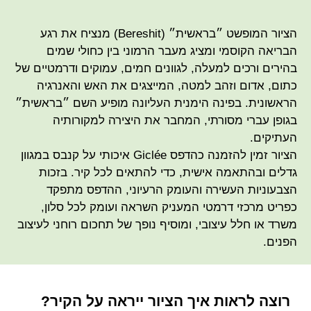
הציור המופשט ״בראשית״ (Bereshit) מנציח את רגע
הבריאה הקוסמי ומציג מעבר הרמוני בין כחולי שמים
בהירים ורכים למעלה, לגוונים חמים, עמוקים ודרמטיים של
כתום, אדום וזהב למטה, המייצגים את האש והאנרגיה
הראשונית. בפינה הימנית העליונה מופיע השם ״בראשית״
בגופן עברי מסורתי, המחבר את היצירה למקורותיה
העתיקים.
הציור זמין להזמנה כהדפס Giclée איכותי על קנבס במגוון
גדלים ובהתאמה אישית, כדי להתאים לכל קיר. בזכות
הצבעוניות העשירה והעומק הרעיוני, ההדפס מתפקד
כפריט מרכזי דרמטי המעניק השראה ועומק לכל סלון,
משרד או חלל עיצובי, ומוסיף נופך של תחכום רוחני לעיצוב
הפנים.
רוצה לראות איך הציור ייראה על הקיר?