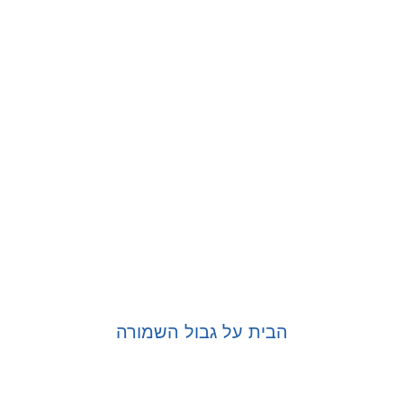
בחר אפשרויות
הבית על גבול השמורה
בחר אפשרויות