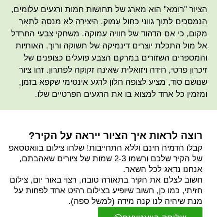
הציור "רומא" הוא מארג של תחושות חמות ורגעים עלומים,
הנמסכים לתוך גווני כחול עמוק. היצירה לא מנסה לתאר
מקום, כי אם הדהוד של חוויה עמוקה. משחקי צבעי החרדל
אל מול התכלת יוצרים דינמיקה של תשוקה ורוך. האותיות
והמספרים השזורים במרקם הצבע פועלים כצופנים של
זיכרון פרטי, חידה ויזואלית שאינה זקוקה לפתרון. זהו ציור
שנושם סוד, מציע לצופה חלון לרגע אינטימי שקפא בזמן,
ומזמין כל אחד למצוא בו את הרגעים הפרטיים שלו.
רוצה לראות איך הציור ייראה על הקיר?
קבלו הדמיה חינם וללא התחייבות! שלחו צילום בוואטסאפ
של הקיר שלכם ורשמו 2-3 שמות של ציורים שאהבתם,
אנחנו נדאג לכל השאר.
חשוב לצלם את הקיר בתאורה טובה, רצוי באור יום, צילום
חזיתי, כמו כן, חשוב שיופיע בצילום רהיט אחד לפחות על
מנת שיהיה לנו קנה מידה (למשל ספה).