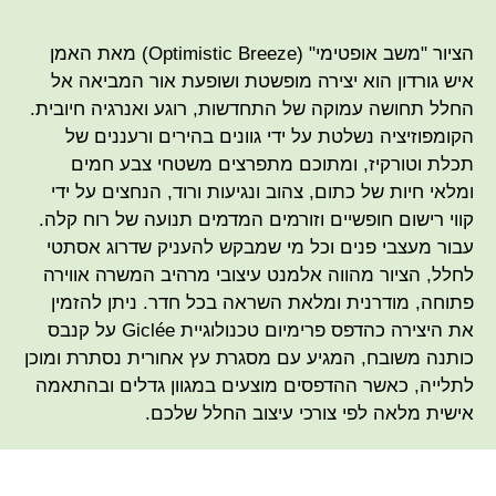
הציור "משב אופטימי" (Optimistic Breeze) מאת האמן
איש גורדון הוא יצירה מופשטת ושופעת אור המביאה אל
החלל תחושה עמוקה של התחדשות, רוגע ואנרגיה חיובית.
הקומפוזיציה נשלטת על ידי גוונים בהירים ורעננים של
תכלת וטורקיז, ומתוכם מתפרצים משטחי צבע חמים
ומלאי חיות של כתום, צהוב ונגיעות ורוד, הנחצים על ידי
קווי רישום חופשיים וזורמים המדמים תנועה של רוח קלה.
עבור מעצבי פנים וכל מי שמבקש להעניק שדרוג אסתטי
לחלל, הציור מהווה אלמנט עיצובי מרהיב המשרה אווירה
פתוחה, מודרנית ומלאת השראה בכל חדר. ניתן להזמין
את היצירה כהדפס פרימיום טכנולוגיית Giclée על קנבס
כותנה משובח, המגיע עם מסגרת עץ אחורית נסתרת ומוכן
לתלייה, כאשר ההדפסים מוצעים במגוון גדלים ובהתאמה
אישית מלאה לפי צורכי עיצוב החלל שלכם.