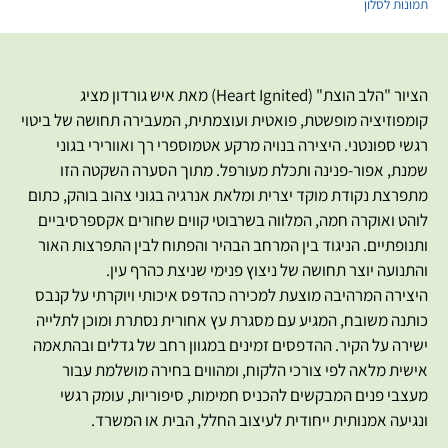
תמונות לסלון
הציור "הלב הוצת" (Heart Ignited) מאת איש גורדון מציג
קומפוזיציה מופשטת, פואטית ועוצמתית, המעבירה תחושה של ביטוי
רגשי ספונטני. היצירה בנויה מרקע אטמוספרי רך ואוורירי בגוני
שמנת, אפור-פנינה ותכלת מעורפל. מתוך הסערה השקטה הזו
מתפרצת נקודת מוקד יצרית ומלאת אנרגיה בגוני צהוב בוהק, כתום
לוהט ואוקרה חמה, המלווה בשרבוטי קווים שחורים אקספרסיביים
ותנופתיים. הניגוד בין המרחב הבהיר והפתוח לבין התפרצות האור
והתנועה יוצר תחושה של ניצוץ פנימי שניצת כהרף עין.
היצירה המרהיבה מוצעת למכירה כהדפס איכותי ויוקרתי על קנבס
כותנה משובח, המגיע עם מסגרת עץ אחורית נסתרת ומוכן לתלייה
ישירה על הקיר. ההדפסים זמינים במגוון רחב של גדלים ובהתאמה
אישית מלאה לפי צורכי הלקוח, ומהווים בחירה מושלמת עבור
מעצבי פנים המבקשים להכניס חמימות, סיפוריות, עומק רגשי
ונגיעה אמנותית ייחודית לעיצוב החלל, הבית או המשרד.