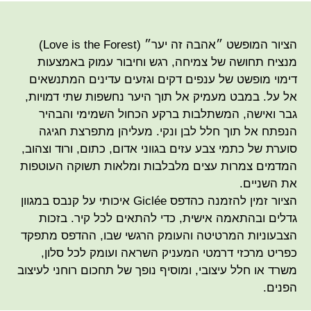
הציור המופשט ״אהבה זה יער״ (Love is the Forest)
מנציח תחושה של צמיחה, רגש וחיבור עמוק באמצעות
דימוי מופשט של ענפים דקים וגזעים עדינים המתנשאים
אל על. במבט מעמיק אל תוך היער נחשפות שתי דמויות,
גבר ואישה, המשתלבות ברקע הכחול השמימי והבהיר
הנפתח אל תוך חלל לבן ונקי. מעליהן מתפרצת חגיגה
סוערת של כתמי צבע עזים בגווני אדום, כתום, ורוד וצהוב,
המדמים צמרות עצים מלבלבות ומלאות תשוקה העוטפות
את השניים.
הציור זמין להזמנה כהדפס Giclée איכותי על קנבס במגוון
גדלים ובהתאמה אישית, כדי להתאים לכל קיר. בזכות
הצבעוניות המרטיטה והעומק הרגשי שבו, ההדפס מתפקד
כפריט מרכזי דרמטי המעניק השראה ועומק לכל סלון,
משרד או חלל עיצובי, ומוסיף נופך של תחכום רוחני לעיצוב
הפנים.