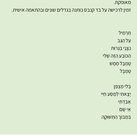
מאופקת.
זמין לרכישה על בד קנבס כותנה בגדלים שונים ובהתאמה אישית.
תַּרְמִיל
עַל הַגַּב
נִצָּנֵי בַּגְרוּת
הַכּוֹבַע הַזֶּה שֶׁלִּי
טֶמְבֶּל מַמָּשׁ
טֶמְבֶּל
בְּלִי מַצְפֵּן
יָצָאתִי לְמַסַּע חַיַּי
אָבַדְתִּי
אֵי שָׁם
בִּמְבוֹךְ הַתְּשׁוּקָה