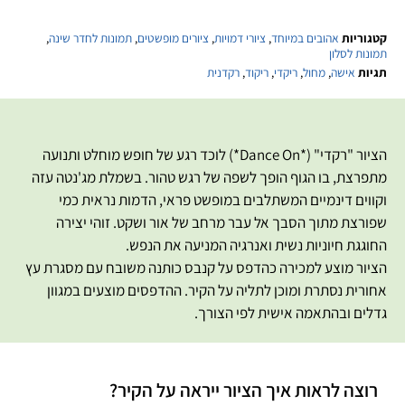
קטגוריות
אהובים במיוחד
,
ציורי דמויות
,
ציורים מופשטים
,
תמונות לחדר שינה
,
תמונות לסלון
תגיות
אישה
,
מחול
,
ריקדי
,
ריקוד
,
רקדנית
הציור "רקדי" (*Dance On*) לוכד רגע של חופש מוחלט ותנועה
מתפרצת, בו הגוף הופך לשפה של רגש טהור. בשמלת מג'נטה עזה
וקווים דינמיים המשתלבים במופשט פראי, הדמות נראית כמי
שפורצת מתוך הסבך אל עבר מרחב של אור ושקט. זוהי יצירה
החוגגת חיוניות נשית ואנרגיה המניעה את הנפש.
הציור מוצע למכירה כהדפס על קנבס כותנה משובח עם מסגרת עץ
אחורית נסתרת ומוכן לתליה על הקיר. ההדפסים מוצעים במגוון
גדלים ובהתאמה אישית לפי הצורך.
רוצה לראות איך הציור ייראה על הקיר?