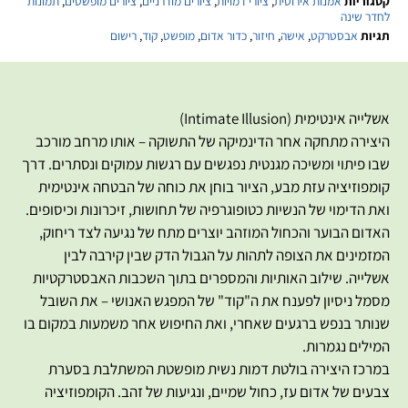
קטגוריות
אמנות אירוטית
,
ציורי דמויות
,
ציורים מודרניים
,
ציורים מופשטים
,
תמונות
לחדר שינה
תגיות
אבסטרקט
,
אישה
,
חיזור
,
כדור אדום
,
מופשט
,
קוד
,
רישום
אשלייה אינטימית (Intimate Illusion)
היצירה מתחקה אחר הדינמיקה של התשוקה – אותו מרחב מורכב
שבו פיתוי ומשיכה מגנטית נפגשים עם רגשות עמוקים ונסתרים. דרך
קומפוזיציה עזת מבע, הציור בוחן את כוחה של הבטחה אינטימית
ואת הדימוי של הנשיות כטופוגרפיה של תחושות, זיכרונות וכיסופים.
האדום הבוער והכחול המוזהב יוצרים מתח של נגיעה לצד ריחוק,
המזמינים את הצופה לתהות על הגבול הדק שבין קירבה לבין
אשלייה. שילוב האותיות והמספרים בתוך השכבות האבסטרקטיות
מסמל ניסיון לפענח את ה"קוד" של המפגש האנושי – את השובל
שנותר בנפש ברגעים שאחרי, ואת החיפוש אחר משמעות במקום בו
המילים נגמרות.
במרכז היצירה בולטת דמות נשית מופשטת המשתלבת בסערת
צבעים של אדום עז, כחול שמיים, ונגיעות של זהב. הקומפוזיציה