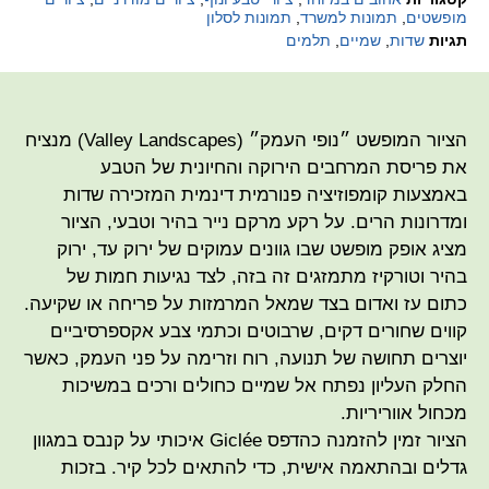
מופשטים
,
תמונות למשרד
,
תמונות לסלון
תגיות
שדות
,
שמיים
,
תלמים
הציור המופשט ״נופי העמק״ (Valley Landscapes) מנציח
את פריסת המרחבים הירוקה והחיונית של הטבע
באמצעות קומפוזיציה פנורמית דינמית המזכירה שדות
ומדרונות הרים. על רקע מרקם נייר בהיר וטבעי, הציור
מציג אופק מופשט שבו גוונים עמוקים של ירוק עד, ירוק
בהיר וטורקיז מתמזגים זה בזה, לצד נגיעות חמות של
כתום עז ואדום בצד שמאל המרמזות על פריחה או שקיעה.
קווים שחורים דקים, שרבוטים וכתמי צבע אקספרסיביים
יוצרים תחושה של תנועה, רוח וזרימה על פני העמק, כאשר
החלק העליון נפתח אל שמיים כחולים ורכים במשיכות
מכחול אווריריות.
הציור זמין להזמנה כהדפס Giclée איכותי על קנבס במגוון
גדלים ובהתאמה אישית, כדי להתאים לכל קיר. בזכות