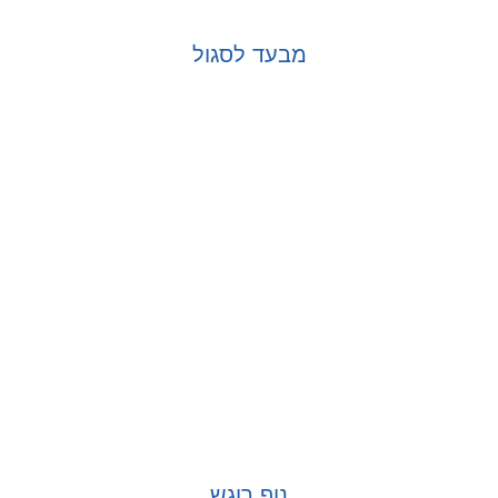
מבעד לסגול
בחר אפשרויות
נוף רוגש