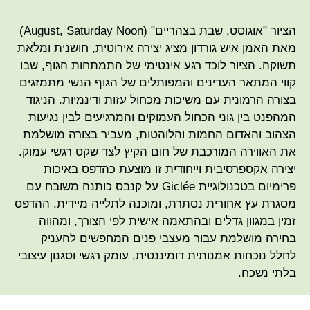
הציור "אוגוסט, שבת בצהריים" (August, Saturday Noon)
מאת האמן איש גורדון מציג יצירה אירוטית, חושנית ומלאת
תשוקה. הציור לוכד רגע אינטימי של התמתחות הגוף, שבו
קווי המתאר העדינים והמפותלים של הגוף הנשי מתמזגים
בצורה הרמונית עם משיכות מכחול עזות ודינמיות. הניגוד
המהפנט בין גוני הכחול העמוקים והמרגיעים לבין נגיעות
הצהוב והאדום החמות והלוהטות, מעביר בצורה מושלמת
את האווירה המורכבת של חום הקיץ לצד שקט רגשי עמוק.
יצירה אקספרסיבית וייחודית זו מוצעת כהדפס באיכות
פרימיום בטכנולוגיית Giclée על קנבס כותנה משובח עם
מסגרת עץ אחורית נסתרת, ומוכנה לתלייה מיידית. ההדפס
זמין במגוון גדלים ובהתאמה אישית לפי הצורך, ומהווה
בחירה מושלמת עבור מעצבי פנים המחפשים להעניק
לחלל נוכחות אמנותית דומיננטית, עומק רגשי וסגנון עיצובי
בלתי נשכח.