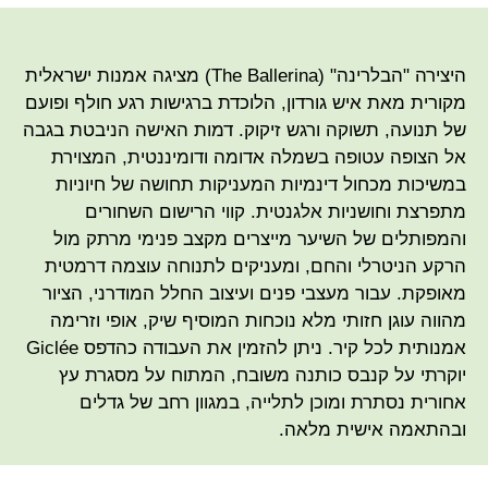
היצירה "הבלרינה" (The Ballerina) מציגה אמנות ישראלית
מקורית מאת איש גורדון, הלוכדת ברגישות רגע חולף ופועם
של תנועה, תשוקה ורגש זיקוק. דמות האישה הניבטת בגבה
אל הצופה עטופה בשמלה אדומה ודומיננטית, המצוירת
במשיכות מכחול דינמיות המעניקות תחושה של חיוניות
מתפרצת וחושניות אלגנטית. קווי הרישום השחורים
והמפותלים של השיער מייצרים מקצב פנימי מרתק מול
הרקע הניטרלי והחם, ומעניקים לתנוחה עוצמה דרמטית
מאופקת. עבור מעצבי פנים ועיצוב החלל המודרני, הציור
מהווה עוגן חזותי מלא נוכחות המוסיף שיק, אופי וזרימה
אמנותית לכל קיר. ניתן להזמין את העבודה כהדפס Giclée
יוקרתי על קנבס כותנה משובח, המתוח על מסגרת עץ
אחורית נסתרת ומוכן לתלייה, במגוון רחב של גדלים
ובהתאמה אישית מלאה.