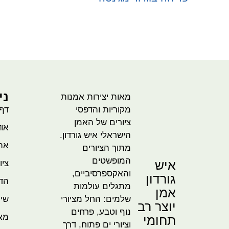
בחר אפשרויות
ני
מאות יצירות אמנות
מקוריות והדפסי
דף
ציורים של האמן
אוד
הישראלי איש גורדון.
אהו
מתוך הציורים
המופשטים
איש
ציו
והאקספרסיביים,
גורדון
הדמ
מתגלים עולמות
אמן
שלמים: החל מציורי
שית
יוצר רב
נוף וטבע, פרחים
מא
תחומי
וציורי ים פתוח, דרך