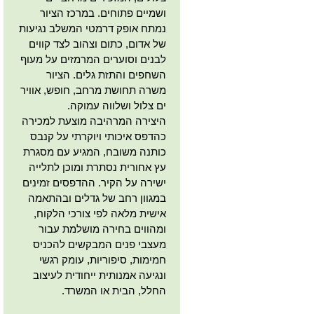
ושמיים פתוחים. במרכז הציור
נמתח אופק דרמטי המשלב נגיעות
של אדום, כתום וצהוב לצד קווים
לבנים וסוערים המרמזים על מעוף
השחפים והתזת גלים. הציור
משרה תחושת מרחב, חופש, אוויר
ים צלול ושלווה עמוקה.
היצירה המרהיבה מוצעת למכירה
כהדפס איכותי ויוקרתי על קנבס
כותנה משובח, המגיע עם מסגרת
עץ אחורית נסתרת ומוכן לתלייה
ישירה על הקיר. ההדפסים זמינים
במגוון רחב של גדלים ובהתאמה
אישית מלאה לפי צורכי הלקוח,
ומהווים בחירה מושלמת עבור
מעצבי פנים המבקשים להכניס
חמימות, סיפוריות, עומק רגשי
ונגיעה אמנותית ייחודית לעיצוב
החלל, הבית או המשרד.