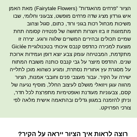
הציור "פרחים מהאגדות" (Fairytale Flowers) מאת האמן
איש גורדון מציג שדה פרחים מופשט, צבעוני וחלומי, שבו
משיכות מכחול רכות בגוני ורוד, כתום, סגול וצהוב
מתמזגות זו בזו ויוצרות תחושה של פנטזיה קסומה תחת
שמיים תכולים ובהירים המשרים שלווה ורוגע. יצירה זו
מוצעת למכירה כהדפס קנבס איכותי בטכנולוגיית Giclée
מתקדמת, המבטיחה עומק צבע יוצא דופן ועמידות ארוכת
שנים. ההדפס מיוצר על גבי קנבס כותנה משובח המתוח
על מסגרת עץ אחורית נסתרת, ומגיע כשהוא מוכן לתלייה
ישירה על הקיר. עבור מעצבי פנים וחובבי אמנות, הציור
מהווה עוגן ויזואלי מושלם לעיצוב החלל, מוסיף נגיעה של
קסם, צבעוניות מעודנת ואופטימיות מתפרצת לכל חדר,
וניתן להזמנה במגוון גדלים ובהתאמה אישית מלאה לפי
צורכי הפרויקט.
רוצה לראות איך הציור ייראה על הקיר?