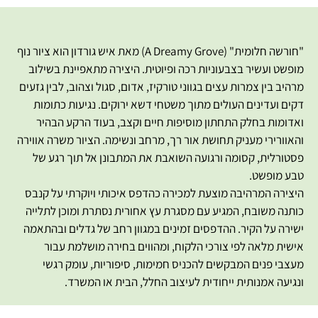
"חורשה חלומית" (A Dreamy Grove) מאת איש גורדון הוא ציור נוף
מופשט ועשיר בצבעוניות רכה ופיוטית. היצירה מתאפיינת בשילוב
מרהיב בין צמרות עצים בגווני טורקיז, אדום, סגול וצהוב, לבין גזעים
דקים ועדינים העולים מתוך משטחי דשא ירוקים. נגיעות כתומות
ואדומות בחלק התחתון מוסיפות חיים וקצב, בעוד הרקע הבהיר
והאוורירי מעניק תחושת אור רך, מרחב ונשימה. הציור משרה אווירה
פסטורלית, קסומה ורגועה השואבת את המתבונן אל תוך רגע של
טבע מופשט.
היצירה המרהיבה מוצעת למכירה כהדפס איכותי ויוקרתי על קנבס
כותנה משובח, המגיע עם מסגרת עץ אחורית נסתרת ומוכן לתלייה
ישירה על הקיר. ההדפסים זמינים במגוון רחב של גדלים ובהתאמה
אישית מלאה לפי צורכי הלקוח, ומהווים בחירה מושלמת עבור
מעצבי פנים המבקשים להכניס חמימות, סיפוריות, עומק רגשי
ונגיעה אמנותית ייחודית לעיצוב החלל, הבית או המשרד.