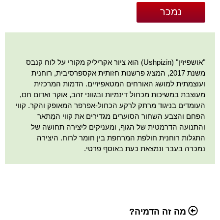
נמכר
"אושפיזין" (Ushpizin) הוא ציור אקריליק מקורי על לוח קנבס
משנת 2017, המציג פרשנות חזותית אקספרסיבית, רוחנית
ועוצמתית למושג האורחים המטאפיזיים. הדמות המרכזית
מעוצבת במשיכות מכחול דינמיות ובגווני זהב, אוקר ואדום חם,
העומדים בניגוד מרתק לרקע הכחול-אפרפר המאופק והקר. קווי
הפחם והצבע השחור הסוערים מגדירים את קווי המִתאר
והתנועה הדרמטית של הגוף, ומעניקים ליצירה תחושה של
התגלות רוחנית חולפת המרחפת בין חומר לרוח. היצירה
נמכרה בעבר ונמצאת כעת באוסף פרטי.
מה זה הדמיה?