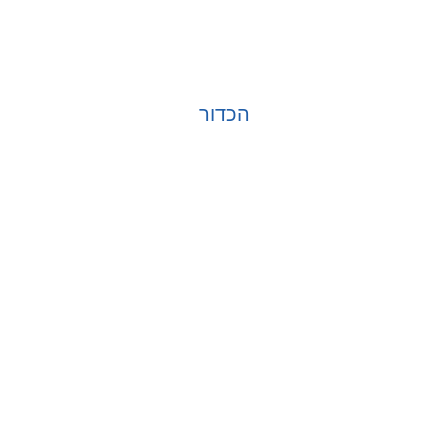
הכדור
בחר אפשרויות