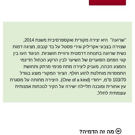
"שרועה" היא יצירה מקורית ואקספרסיבית משנת 2014,
שצוירה בצבעי אקריליק וגירי פסטל על בד קנבס, מציגה דמות
נשית שרועה בתנוחה דרמטית ורוויית חושניות. הניגוד העז בין
קווי הפחם הסוערים של השיער לבין הרקע הכחול הדינמי
והמצע הכהה, מעניק ליצירה מתח פנימי מרתק ותחושת
התמסרות מוחלטת לרגע חולף. הציור המקורי מוצע בגודל
103/70 ס"מ, ייחודי (One of a kind). היצירה מתוחה על מסגרת
עץ אחורית ומוכנה תליילה ישירה על הקיר לנוכחות אמנותית
עוצמתית לחלל.
מה זה הדמיה?