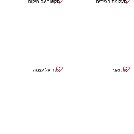
תעלומת הציידים
תקשור עם היקום
את ואני
עפה על עצמה