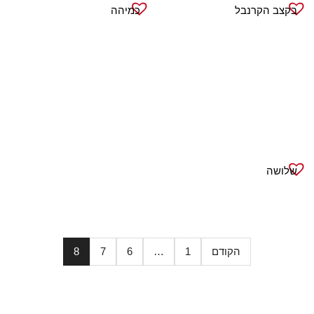
בקצב הקרנבל
כמיהה
שלושה
הקודם
1
…
6
7
8