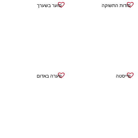
סודות התשוקה
סוער בשערך
סייסטה
סערה באדום