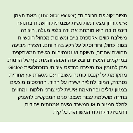
הציור "קוטפת הכוכבים" (The Star Picker) מאת האמן
איש גורדון מציג דמות נשית עוצמתית וחושנית בתנועה
דינמית בה היא מותחת את ידה כלפי מעלה, היצירה
משלבת קווים אקספרסיביים ומשיכות מכחול חופשיות
בגווני כחול, ורוד וסגול על רקע בהיר וחם. היצירה מביעה
תחושת שחרור, תשוקה ואינטנסיביות רגשית המשתקפת
במרקמים העשירים ובשיערה הכהה והמתנופף של הדמות.
ניתן להזמין את היצירה כהדפס איכותי בטכנולוגיית Giclée
מתקדמת על קנבס כותנה משובח עם מסגרת עץ אחורית
נסתרת, המוכן לתלייה ישירה על הקיר. ההדפסים מוצעים
במגוון גדלים ובהתאמה אישית לפי צורכי הלקוח, ומהווים
בחירה מושלמת עבור מעצבי פנים המבקשים להעניק
לחלל המגורים או המשרד נגיעה אמנותית ייחודית,
דרמטית ויוקרתית המשדרגת כל קיר.