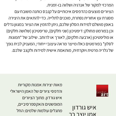
המרכזי למקור של אנרגיה ושלווה בו-זמנית.
הציורים מוצעים כהדפסים איכותיים על קנבס כותנה משובח עם
מסגרת עץ אחורית נסתרת, מוכנים לתלייה. כדי להתאים את היצירה
באופן מושלם למידות הסלון שלכם, ניתן להזמין את הציור במגוון גדלים
וכן בפורמט מחולק: דיפטיכון (שני חלקים), טריפטיכון (שלושה חלקים)
או פוליפטיכון (ארבעה חלקים), לאורך או לרוחב. שילוב של *תמונות
לסלון* בפורמטים כאלו מייצר מראה עיצובי ייחודי, המעניק לבית נופך
של גלריה פרטית ויוקרתית, מותאמת אישית למידות ולקצב שלכם.
מאות יצירות אמנות מקוריות
והדפסי ציורים של האמן הישראלי
איש גורדון. מתוך הציורים
המופשטים והאקספרסיביים,
איש גורדון
מתגלים עולמות שלמים: החל
אמן יוצר רב