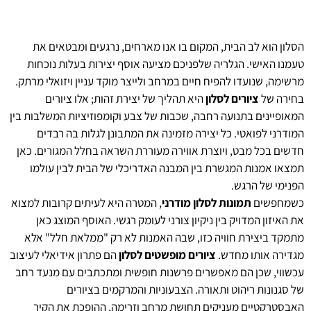
הסלון הוא לב הבית, המקום בו אנו מארחים, נרגעים ומבטאים את
טעמנו האישי. הגלריה שלפניכם מציעה אוסף יצירות בעלות נוכחות
מרשימה, שנועדו להפיח חיים במרחב ולייצר מוקד עניין ויזואלי מרתק.
בחירה של
ציורים לסלון
היא תהליך של יצירת זהות; אלו ציורים
המאופיינים בתנועה רחבה, שכבות של צבע וקומפוזיציות המשלבות בין
המודרני לפואטי. כל יצירה מזמינה את המתבונן לגלות בה רבדים
חדשים בכל מבט, ויוצרת אווירה מעוררת השראה בחלל המגורים. כאן
תמצאו אמנות המגשרת בין המבנה האדריכלי של הבית לבין עולמו
הפנימי של הרגש.
כשמחפשים
תמונות לסלון מודרני
, המטרה היא לעיתים קרובות למצוא
את האיזון המדויק בין ניקיון צורני לעומק רגשי. האוסף המוצג כאן
מתמקד ביצירת חוויה כזו, שבה האמנות לא רק "ממלאת חלל" אלא
מגדירה אותו מחדש.
ציורים מופשטים לסלון
הם פתרון אידיאלי לעיצוב
עכשווי, שכן הם מאפשרים פרשנות חופשית ומתכתבים עם מנעד רחב
של סגנונות ריהוט ותאורה. הצבעוניות והמרקמים בציורים
האבסטרקטיים מעניקים תחושת מרחב וזרימה, ההופכת את הקיר