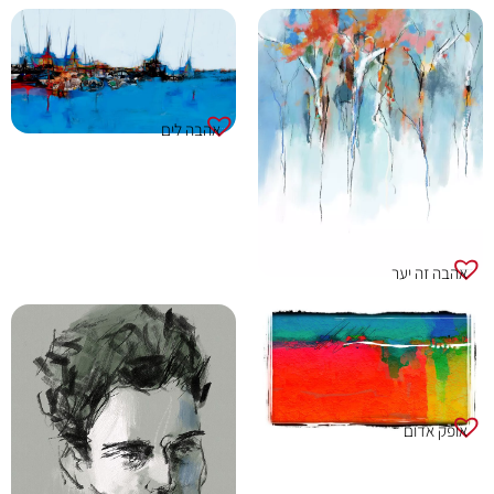
אהבה לים
אהבה זה יער
אופק אדום