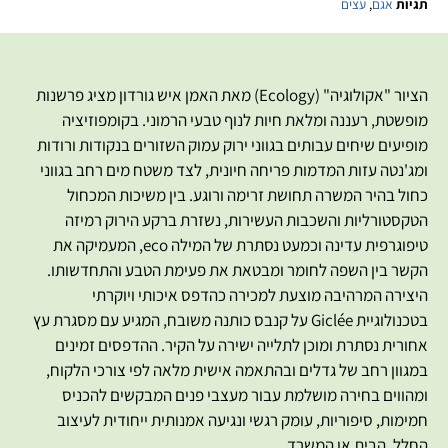
תגיות
אגם
,
עצים
הציור "אקולוגיה" (Ecology) מאת האמן איש גורדון מציג פרשנות
מופשטת, רעננה ומלאת חיות לנוף טבעי הרמוני. בקומפוזיציה
מופיעים שיחים עבותים בגווני ירוק עמוק השזורים בנקודות ורודות
ומג'נטה עזות המדמות פריחה חיונית, לצד משטח מים רחב בגווני
כחול בהיר המשרה תחושת זרימה ורוגע. בין משיכות המכחול
הטקסטורליות והשכבות העשירות, נשזרת ברקע הירוק רמיזה
טיפוגרפית עדינה וכמעט נסתרת של המילה eco, המעמיקה את
הקשר בין השפה לחומר ומבטאת את פעימת הטבע והתחדשותו.
היצירה המרהיבה מוצעת למכירה כהדפס איכותי ויוקרתי
בטכנולוגיית Giclée על קנבס כותנה משובח, המגיע עם מסגרת עץ
אחורית נסתרת ומוכן לתלייה ישירה על הקיר. ההדפסים זמינים
במגוון רחב של גדלים ובהתאמה אישית מלאה לפי צורכי הלקוח,
ומהווים בחירה מושלמת עבור מעצבי פנים המבקשים להכניס
חמימות, סיפוריות, עומק רגשי ונגיעה אמנותית ייחודית לעיצוב
החלל, הבית או המשרד.