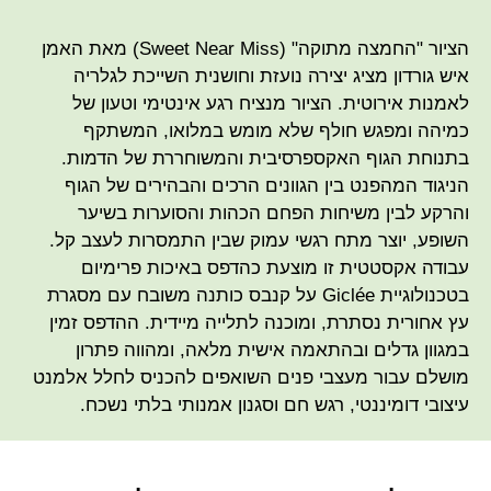
הציור "החמצה מתוקה" (Sweet Near Miss) מאת האמן
איש גורדון מציג יצירה נועזת וחושנית השייכת לגלריה
לאמנות אירוטית. הציור מנציח רגע אינטימי וטעון של
כמיהה ומפגש חולף שלא מומש במלואו, המשתקף
בתנוחת הגוף האקספרסיבית והמשוחררת של הדמות.
הניגוד המהפנט בין הגוונים הרכים והבהירים של הגוף
והרקע לבין משיחות הפחם הכהות והסוערות בשיער
השופע, יוצר מתח רגשי עמוק שבין התמסרות לעצב קל.
עבודה אקסטטית זו מוצעת כהדפס באיכות פרימיום
בטכנולוגיית Giclée על קנבס כותנה משובח עם מסגרת
עץ אחורית נסתרת, ומוכנה לתלייה מיידית. ההדפס זמין
במגוון גדלים ובהתאמה אישית מלאה, ומהווה פתרון
מושלם עבור מעצבי פנים השואפים להכניס לחלל אלמנט
עיצובי דומיננטי, רגש חם וסגנון אמנותי בלתי נשכח.