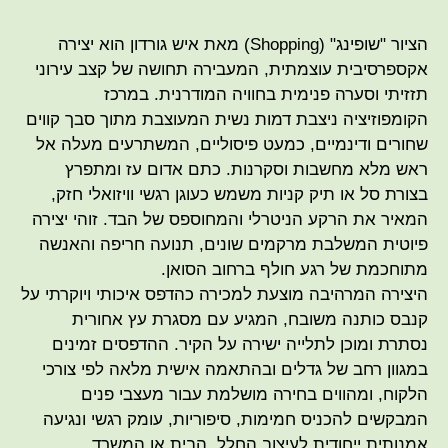
הציור "שופינג" (Shopping) מאת איש גורדון הוא יצירה
אקספרסיבית עוצמתית, המעבירה תחושה של קצב עירוני
תזזיתי וסערה פנימית בחוויה המודרנית. במרכז
הקומפוזיציה ניצבת דמות נשית המעוצבת מתוך סבך קווים
שחורים ודינמיים, כמעט פיסוליים, המשתרעים מעלה אל
ראש מלא מחשבות וסקרנות. כתם אדום עז ומתפרץ
בצורת סל או תיק קניות משמש כעוגן רגשי וויזואלי חזק,
המאיר את הרקע הניטרלי והמחוספס של הבד. זוהי יצירה
פיוטית המשלבת מרקמים שונים, תנועה חריפה והאנשה
מתוחכמת של רגע חולף ברחוב הסואן.
היצירה המרהיבה מוצעת למכירה כהדפס איכותי ויוקרתי על
קנבס כותנה משובח, המגיע עם מסגרת עץ אחורית
נסתרת ומוכן לתלייה ישירה על הקיר. ההדפסים זמינים
במגוון רחב של גדלים ובהתאמה אישית מלאה לפי צורכי
הלקוח, ומהווים בחירה מושלמת עבור מעצבי פנים
המבקשים להכניס חמימות, סיפוריות, עומק רגשי ונגיעה
אמנותית ייחודית לעיצוב החלל, הבית או המשרד.