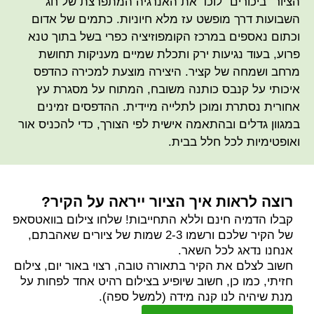
הציור "ביכורים" לוכד את האנרגיה המתפרצת של חג
השבועות דרך מופשט עז מלא חיוניות. כתמים של אדום
וכתום נאספים במרכז הקומפוזיציה כפרי בשל בתוך טנא
פרוע, בעוד נגיעות ירק ותכלת שמיים מעניקות תחושת
מרחב ושמחה של קציר. היצירה מוצעת למכירה כהדפס
איכותי על קנבס כותנה משובח, המתוח על מסגרת עץ
אחורית נסתרת ומוכן לתלייה מיידית. ההדפסים זמינים
במגוון גדלים ובהתאמה אישית לפי הצורך, כדי להכניס אור
ואופטימיות לכל חלל בבית.
רוצה לראות איך הציור ייראה על הקיר?
קבלו הדמיה חינם וללא התחייבות! שלחו צילום בוואטסאפ
של הקיר שלכם ורשמו 2-3 שמות של ציורים שאהבתם,
אנחנו נדאג לכל השאר.
חשוב לצלם את הקיר בתאורה טובה, רצוי באור יום, צילום
חזיתי, כמו כן, חשוב שיופיע בצילום רהיט אחד לפחות על
מנת שיהיה לנו קנה מידה (למשל ספה).