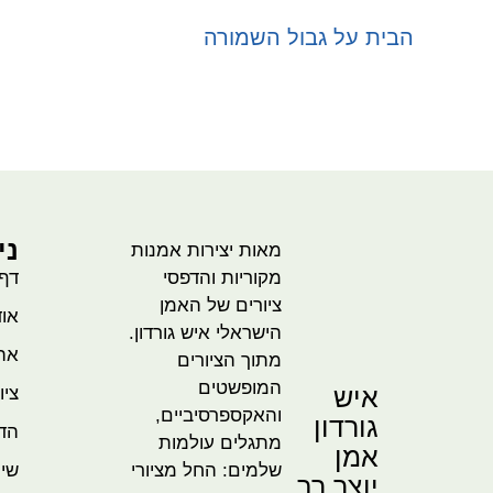
הבית על גבול השמורה
ש
בחר אפשרויות
ני
מאות יצירות אמנות
מקוריות והדפסי
דף
ציורים של האמן
אוד
הישראלי איש גורדון.
אהו
מתוך הציורים
המופשטים
איש
ציו
והאקספרסיביים,
גורדון
הדמ
מתגלים עולמות
אמן
שלמים: החל מציורי
שית
יוצר רב