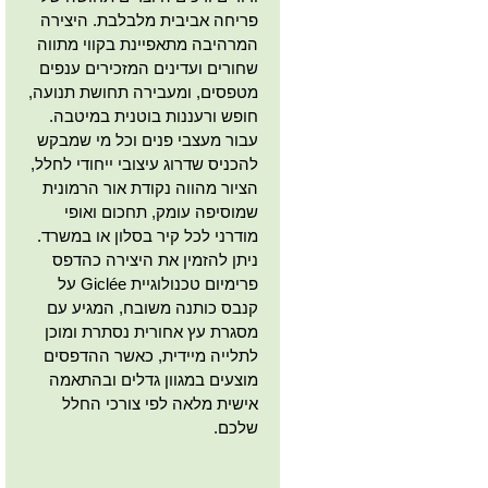
פריחה אביבית מלבלבת. היצירה
המרהיבה מתאפיינת בקווי מתווה
שחורים ועדינים המזכירים ענפים
מטפסים, ומעבירה תחושת תנועה,
חופש ורעננות בוטנית במיטבה.
עבור מעצבי פנים וכל מי שמבקש
להכניס שדרוג עיצובי ייחודי לחלל,
הציור מהווה נקודת אור הרמונית
שמוסיפה עומק, תחכום ואופי
מודרני לכל קיר בסלון או במשרד.
ניתן להזמין את היצירה כהדפס
פרימיום טכנולוגיית Giclée על
קנבס כותנה משובח, המגיע עם
מסגרת עץ אחורית נסתרת ומוכן
לתלייה מיידית, כאשר ההדפסים
מוצעים במגוון גדלים ובהתאמה
אישית מלאה לפי צורכי החלל
שלכם.