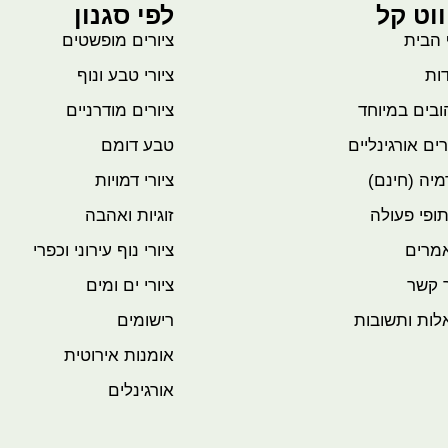
ווט קל
לפי סגנון
 הבית
ציורים מופשטים
ות
ציורי טבע ונוף
בים במיוחד
ציורים מודרניים
רים אורגינליים
טבע דומם
יה (חינם)
ציורי דמויות
ופי פעולה
זוגיות ואהבה
מרים
ציורי נוף עירוני וכפרי
 קשר
ציורי ים ומים
לות ותשובות
רישומים
אומנות אירוטית
אורגינלים