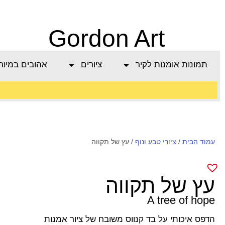
Gordon Art
תמונות אומנות לקיר
ציורים
אהובים במיוח
משלוח חינם בהזמנה
עמוד הבית
/
ציורי טבע ונוף
מעל 800 ש"ח
/ עץ של תקווה
עץ של תקווה
A tree of hope
הדפס איכותי על בד קנווס משובח של ציור אמנות