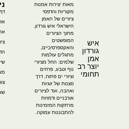
ני
מאות יצירות אמנות
מקוריות והדפסי
דף
ציורים של האמן
אוד
הישראלי איש גורדון.
אהו
מתוך הציורים
המופשטים
איש
ציו
והאקספרסיביים,
גורדון
הדמ
מתגלים עולמות
אמן
שלמים: החל מציורי
שית
יוצר רב
נוף וטבע, פרחים
מא
תחומי
וציורי ים פתוח, דרך
צור
סצנות של זוגיות
ואהבה, ועד לציורים
שא
אורבניים ודמויות
מרתקות המזמינות
להתבוננות עמוקה.