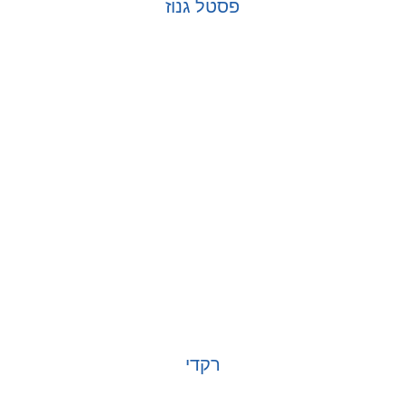
פסטל גנוז
בחר אפשרויות
רקדי
בחר אפשרויות