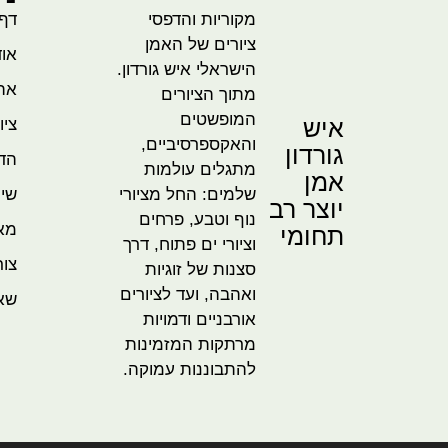
מקוריות והדפסי
דף
ציורים של האמן
אוד
הישראלי איש גורדון.
אהו
מתוך הציורים
המופשטים
איש
ציו
והאקספרסיביים,
גורדון
הדמ
מתגלים עולמות
אמן
שלמים: החל מציורי
שית
יוצר רב
נוף וטבע, פרחים
מא
תחומי
וציורי ים פתוח, דרך
צור
סצנות של זוגיות
ואהבה, ועד לציורים
שא
אורבניים ודמויות
מרתקות המזמינות
להתבוננות עמוקה.