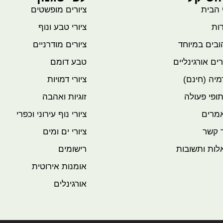
 הבית
ציורים מופשטים
ות
ציורי טבע ונוף
בים במיוחד
ציורים מודרניים
רים אורגינליים
טבע דומם
יה (חינם)
ציורי דמויות
ופי פעולה
זוגיות ואהבה
מרים
ציורי נוף עירוני וכפרי
 קשר
ציורי ים ומים
לות ותשובות
רישומים
אומנות אירוטית
אורגינלים