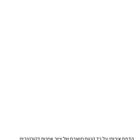
הדפס איכותי על בד קנווס משובח של ציור אמנות דקורטיבית