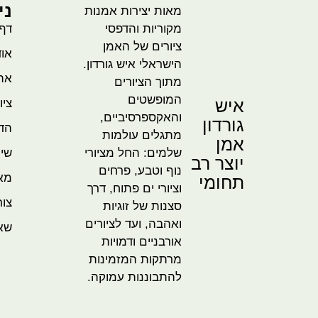
ני
מאות יצירות אמנות
מקוריות והדפסי
דף
ציורים של האמן
אוד
הישראלי איש גורדון.
אהו
מתוך הציורים
המופשטים
איש
ציו
והאקספרסיביים,
גורדון
הדמ
מתגלים עולמות
אמן
שלמים: החל מציורי
שית
יוצר רב
נוף וטבע, פרחים
מא
תחומי
וציורי ים פתוח, דרך
צור
סצנות של זוגיות
ואהבה, ועד לציורים
שא
אורבניים ודמויות
מרתקות המזמינות
להתבוננות עמוקה.