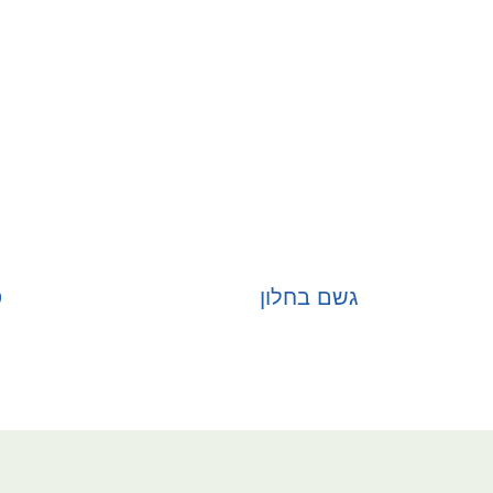
גשם בחלון
ס
בחר אפשרויות