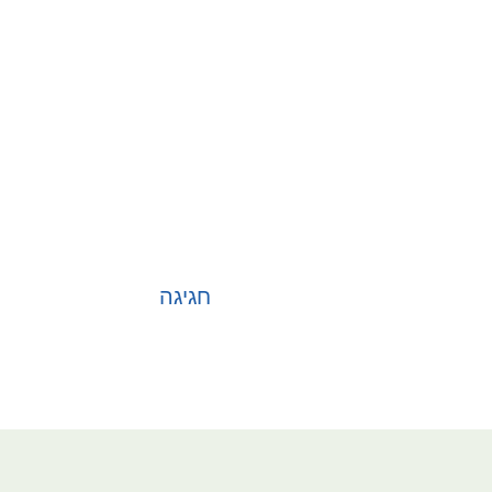
חגיגה
בחר אפשרויות