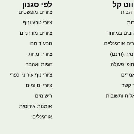
ווט קל
לפי סגנון
 הבית
ציורים מופשטים
ות
ציורי טבע ונוף
בים במיוחד
ציורים מודרניים
רים אורגינליים
טבע דומם
יה (חינם)
ציורי דמויות
ופי פעולה
זוגיות ואהבה
מרים
ציורי נוף עירוני וכפרי
 קשר
ציורי ים ומים
לות ותשובות
רישומים
אומנות אירוטית
אורגינלים