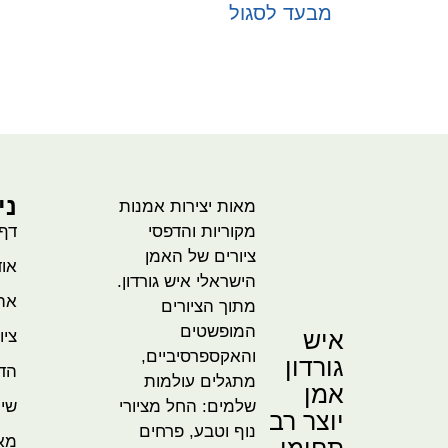
מבעד לסגול
בחר אפשרויות
ני
מאות יצירות אמנות
מקוריות והדפסי
דף
ציורים של האמן
אוד
הישראלי איש גורדון.
אהו
מתוך הציורים
המופשטים
איש
ציו
והאקספרסיביים,
גורדון
הדמ
מתגלים עולמות
אמן
שלמים: החל מציורי
שית
יוצר רב
נוף וטבע, פרחים
מא
תחומי