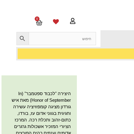
0
היצירה "לכבוד ספטמבר" (In
Honor of September) מאת איש
גורדון מציגה קומפוזיציה עשירה
וחגיגית בגווני אדום עז, בורדו,
כתום-זהוב ותכלת רכה. המרכז
הציורי המזכיר אשכולות גרגרים
אדומים וענפים כהים הפורצים