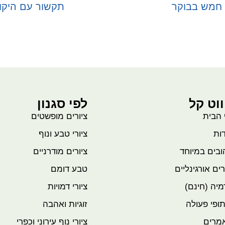
חמש בבוקר
תקשור עם היקו
בחר אפשרויות
בחר אפשרויות
ווט קל
לפי סגנון
 הבית
ציורים מופשטים
ות
ציורי טבע ונוף
בים במיוחד
ציורים מודרניים
רים אורגינליים
טבע דומם
יה (חינם)
ציורי דמויות
ופי פעולה
זוגיות ואהבה
מרים
ציורי נוף עירוני וכפרי