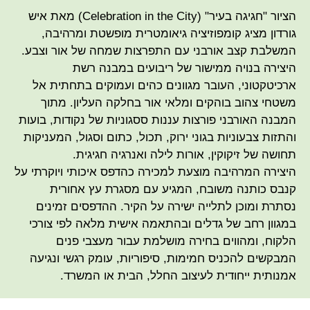
הציור "חגיגה בעיר" (Celebration in the City) מאת איש
גורדון מציג קומפוזיציה גיאומטרית מופשטת ומרהיבה,
המשלבת קצב אורבני עם התפרצות שמחה של אור וצבע.
היצירה בנויה ממישור של ריבועים במבנה רשת
ארכיטקטוני, העובר מגוונים כהים ועמוקים בתחתית אל
משטחי צהוב בוהקים ומלאי אור בחלקה העליון. מתוך
המבנה האורבני פורצות עננות ססגוניות של נקודות, בועות
והתזות צבעוניות בגוני ירוק, תכול, כתום וסגול, המעניקות
תחושה של זיקוקין, אורות לילה ואנרגיה חגיגית.
היצירה המרהיבה מוצעת למכירה כהדפס איכותי ויוקרתי על
קנבס כותנה משובח, המגיע עם מסגרת עץ אחורית
נסתרת ומוכן לתלייה ישירה על הקיר. ההדפסים זמינים
במגוון רחב של גדלים ובהתאמה אישית מלאה לפי צורכי
הלקוח, ומהווים בחירה מושלמת עבור מעצבי פנים
המבקשים להכניס חמימות, סיפוריות, עומק רגשי ונגיעה
אמנותית ייחודית לעיצוב החלל, הבית או המשרד.