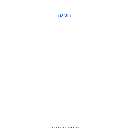
חגיגה
בחר אפשרויות