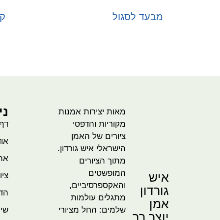
מבעד לסגול
קש
בחר אפשרויות
ני
מאות יצירות אמנות
מקוריות והדפסי
דף
ציורים של האמן
אוד
הישראלי איש גורדון.
אהו
מתוך הציורים
המופשטים
איש
ציו
והאקספרסיביים,
גורדון
הדמ
מתגלים עולמות
אמן
שלמים: החל מציורי
שית
יוצר רב