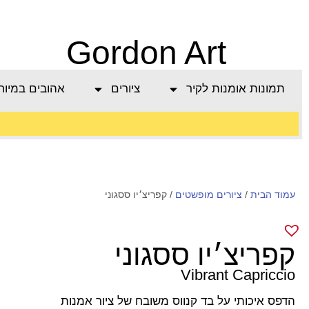
Gordon Art
תמונות אומנות לקיר
ציורים
אהובים במיוח
משלוח חינם בהזמנה
עמוד הבית
/
מעל 800 ש"ח
ציורים מופשטים
/ קפריצ׳יו ססגוני
קפריצ׳יו ססגוני
Vibrant Capriccio
הדפס איכותי על בד קנווס משובח של ציור אמנות