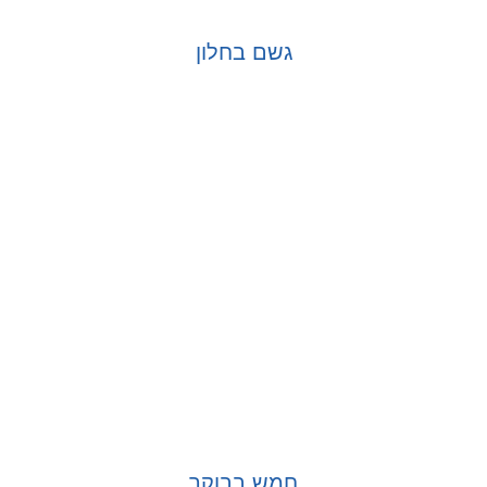
גשם בחלון
בחר אפשרויות
חמש בבוקר