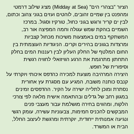
הציור "בצהרי הים" (Midday at Sea) מציג שילוב דרמטי
ומהפנט בין שמיים זהובים, לוהטים ועזים בגוני צהוב וכתום,
לבין ים קריר ורוגש בגוני כחול, טורקיז וסגול. במרכז
השמיים בוהקת שמש עגולה וחמה המפיצה אור רב,
המשתקף במים באמצעות משיכות מכחול קצביות
ומרצדות בגוונים בהירים וקרים. הניגודיות העוצמתית בין
החום המלטף של החלק העליון לבין רעננות המים בחלק
התחתון מתרגמת את הרגע הוויזואלי לחוויה רגשית
וסיפורית של חופש.
היצירה המרהיבה מוצעת למכירה כהדפס איכותי ויוקרתי על
קנבס כותנה משובח, המגיע עם מסגרת עץ אחורית
נסתרת ומוכן לתלייה ישירה על הקיר. ההדפסים זמינים
במגוון רחב של גדלים ובהתאמה אישית מלאה לפי צורכי
הלקוח, ומהווים בחירה מושלמת עבור מעצבי פנים
המבקשים להכניס חמימות, צבעוניות עשירה, עומק רגשי
ונגיעה אמנותית ייחודית, יוקרתית ומרגשת לעיצוב החלל,
הבית או המשרד.