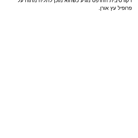
דקורטיבית ההדפס מגיע כשהוא מוכן לתליה מתוח על
פרופיל עץ אורן.