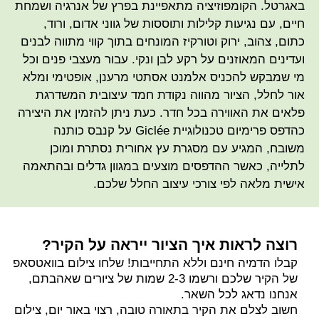
באגרטל. הקומפוזיציה מתאפיינת בפרץ של אנרגיה ושמחת
חיים, עם נגיעות קלילות ותוססות של גווני אדום, ורוד,
כתום, צהוב, ירוק וטורקיז המונחים בתוך קווי מתווה לבנים
ועדינים המאוזנים על רקע לבן ונקי. עבור מעצבי פנים וכל
מי שמבקש להכניס אלמנט אסתטי מרענן, אופטימי ומלא
אור לחלל, הציור מהווה נקודת חמד עיצובית המשדרגת
פלאים את האווירה בכל חדר. כעת ניתן להזמין את היצירה
כהדפס פרימיום טכנולוגיית Giclée על קנבס כותנה
משובח, המגיע עם מסגרת עץ אחורית נסתרת ומוכן
לתלייה, כאשר ההדפסים מוצעים במגוון גדלים ובהתאמה
אישית מלאה לפי צורכי עיצוב החלל שלכם.
רוצה לראות איך הציור ייראה על הקיר?
קבלו הדמיה חינם וללא התחייבות! שלחו צילום בוואטסאפ
של הקיר שלכם ורשמו 2-3 שמות של ציורים שאהבתם,
אנחנו נדאג לכל השאר.
חשוב לצלם את הקיר בתאורה טובה, רצוי באור יום, צילום