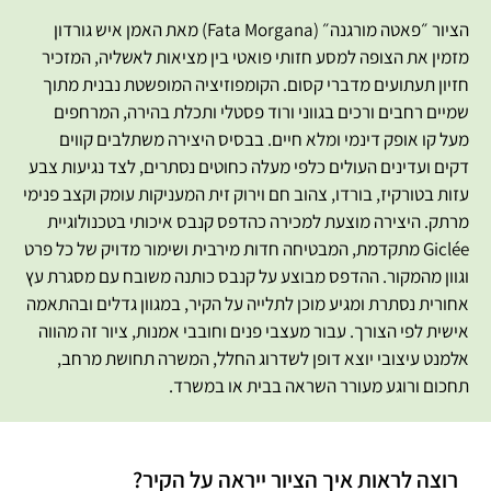
הציור ״פאטה מורגנה״ (Fata Morgana) מאת האמן איש גורדון
מזמין את הצופה למסע חזותי פואטי בין מציאות לאשליה, המזכיר
חזיון תעתועים מדברי קסום. הקומפוזיציה המופשטת נבנית מתוך
שמיים רחבים ורכים בגווני ורוד פסטלי ותכלת בהירה, המרחפים
מעל קו אופק דינמי ומלא חיים. בבסיס היצירה משתלבים קווים
דקים ועדינים העולים כלפי מעלה כחוטים נסתרים, לצד נגיעות צבע
עזות בטורקיז, בורדו, צהוב חם וירוק זית המעניקות עומק וקצב פנימי
מרתק. היצירה מוצעת למכירה כהדפס קנבס איכותי בטכנולוגיית
Giclée מתקדמת, המבטיחה חדות מירבית ושימור מדויק של כל פרט
וגוון מהמקור. ההדפס מבוצע על קנבס כותנה משובח עם מסגרת עץ
אחורית נסתרת ומגיע מוכן לתלייה על הקיר, במגוון גדלים ובהתאמה
אישית לפי הצורך. עבור מעצבי פנים וחובבי אמנות, ציור זה מהווה
אלמנט עיצובי יוצא דופן לשדרוג החלל, המשרה תחושת מרחב,
תחכום ורוגע מעורר השראה בבית או במשרד.
רוצה לראות איך הציור ייראה על הקיר?