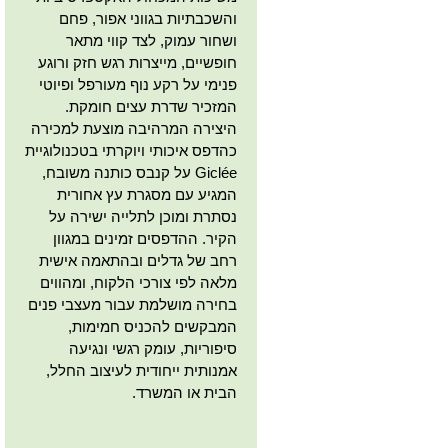
והשכבתיות בגווני אפור, פחם
ושחור עמוק, לצד קווי מתאר
חופשיים, מייצרות רגש חזק ורוגע
פנימי על רקע נוף מעורפל ופיוטי
המזכיר שדרת עצים חומקת.
היצירה המרהיבה מוצעת למכירה
כהדפס איכותי ויוקרתי בטכנולוגיית
Giclée על קנבס כותנה משובח,
המגיע עם מסגרת עץ אחורית
נסתרת ומוכן לתלייה ישירה על
הקיר. ההדפסים זמינים במגוון
רחב של גדלים ובהתאמה אישית
מלאה לפי צורכי הלקוח, ומהווים
בחירה מושלמת עבור מעצבי פנים
המבקשים להכניס חמימות,
סיפוריות, עומק רגשי ונגיעה
אמנותית ייחודית לעיצוב החלל,
הבית או המשרד.