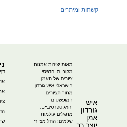
קשתות ומיתרים
בחר אפשרויות
ני
מאות יצירות אמנות
מקוריות והדפסי
דף
ציורים של האמן
אוד
הישראלי איש גורדון.
אהו
מתוך הציורים
המופשטים
איש
ציו
והאקספרסיביים,
גורדון
הדמ
מתגלים עולמות
אמן
שלמים: החל מציורי
שית
יוצר רב