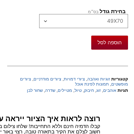
בחירת גודל
הוספה לסל
קטגוריות
זוגיות ואהבה
,
ציורי דמויות
,
ציורים מודרניים
,
ציורים
מופשטים
,
תמונות לפינת אוכל
תגיות
אוהבים
,
זוג
,
חיבוק
,
טיול
,
מטיילים
,
שדרה
,
שחור לבן
רוצה לראות איך הציור ייראה ע
קבלו הדמיה חינם וללא התחייבות! שלחו צילום בוואטסאפ של הקיר שלכם ורשמו 
חשוב לצלם את הקיר בתאורה טובה, רצוי באור יום