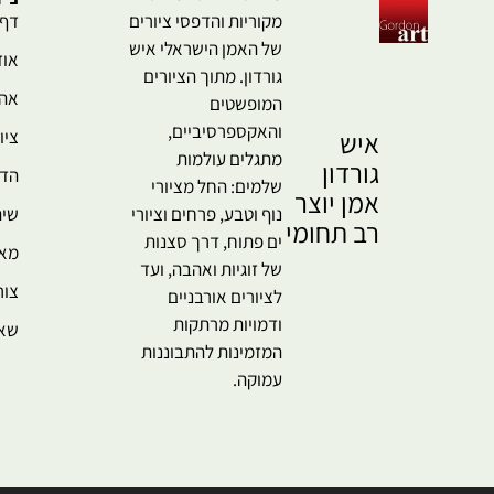
מקוריות והדפסי ציורים
דף 
של האמן הישראלי איש
אוד
גורדון. מתוך הציורים
אהו
המופשטים
והאקספרסיביים,
איש
ציו
מתגלים עולמות
גורדון
הדמ
שלמים: החל מציורי
אמן יוצר
נוף וטבע, פרחים וציורי
שית
רב תחומי
ים פתוח, דרך סצנות
מא
של זוגיות ואהבה, ועד
צור
לציורים אורבניים
ודמויות מרתקות
שאל
המזמינות להתבוננות
עמוקה.