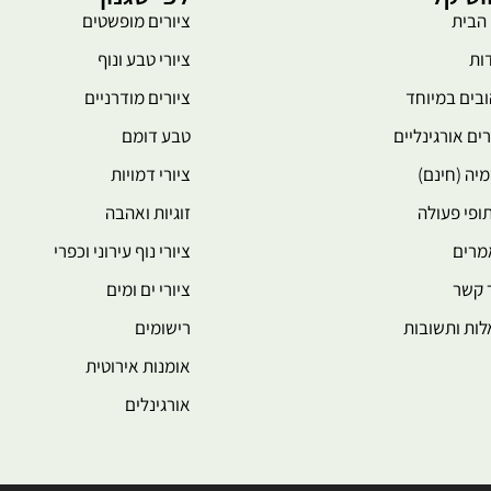
הבית
ציורים מופשטים
ות
ציורי טבע ונוף
בים במיוחד
ציורים מודרניים
רים אורגינליים
טבע דומם
יה (חינם)
ציורי דמויות
ופי פעולה
זוגיות ואהבה
מרים
ציורי נוף עירוני וכפרי
 קשר
ציורי ים ומים
ות ותשובות
רישומים
אומנות אירוטית
אורגינלים