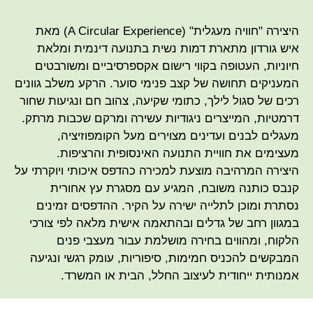
היצירה "חוויה מעגלית" (A Circular Experience) מאת
איש גורדון מתארת דמות נשית בתנועה דינמית ומלאת
חיוניות, העטופה בקווי רישום אקספרסיביים ומשורבטים
המעניקים תחושה של קצב פנימי סוער. הרקע משלב גוונים
רכים של סגול לילך, כתומי שקיעה, צהוב חם ונגיעות שחור
דרמטיות, המייצרים ניגודיות עשירה ומרקם שכבות מרתק.
מעגלים לבנים ועדינים מצוירים מעל הקומפוזיציה,
מעצימים את חוויית התנועה האינסופית והרציפות.
היצירה המרהיבה מוצעת למכירה כהדפס איכותי ויוקרתי על
קנבס כותנה משובח, המגיע עם מסגרת עץ אחורית
נסתרת ומוכן לתלייה ישירה על הקיר. ההדפסים זמינים
במגוון רחב של גדלים ובהתאמה אישית מלאה לפי צורכי
הלקוח, ומהווים בחירה מושלמת עבור מעצבי פנים
המבקשים להכניס חמימות, סיפוריות, עומק רגשי ונגיעה
אמנותית ייחודית לעיצוב החלל, הבית או המשרד.