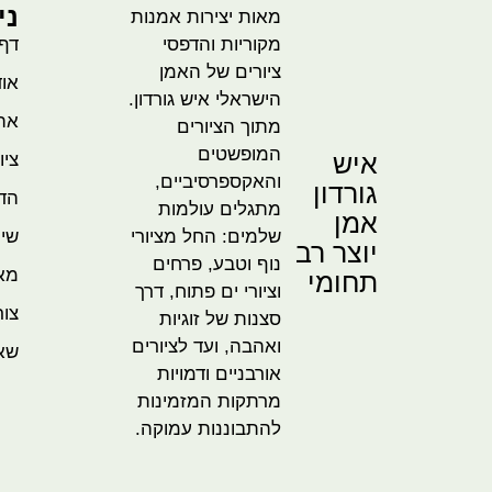
ני
מאות יצירות אמנות
מקוריות והדפסי
דף
ציורים של האמן
אוד
הישראלי איש גורדון.
אהו
מתוך הציורים
המופשטים
איש
ציו
והאקספרסיביים,
גורדון
הדמ
מתגלים עולמות
אמן
שלמים: החל מציורי
שית
יוצר רב
נוף וטבע, פרחים
מא
תחומי
וציורי ים פתוח, דרך
צור
סצנות של זוגיות
ואהבה, ועד לציורים
שא
אורבניים ודמויות
מרתקות המזמינות
להתבוננות עמוקה.