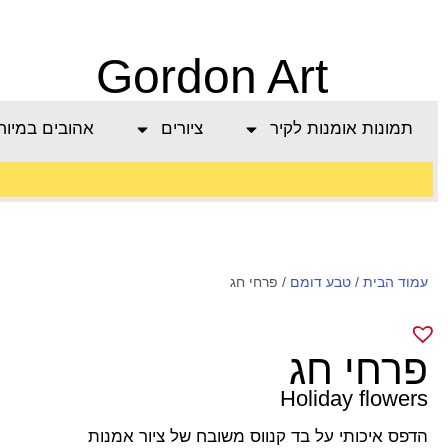
Gordon Art
תמונות אומנות לקיר
ציורים
אהובים במיוח
משלוח חינם בהזמנה
עמוד הבית
/
טבע דומם
מעל 800 ש"ח
/ פרחי חג
פרחי חג
Holiday flowers
הדפס איכותי על בד קנווס משובח של ציור אמנות