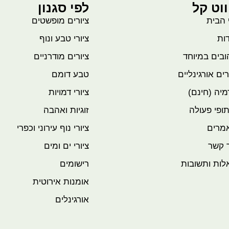
ווט קל
לפי סגנון
 הבית
ציורים מופשטים
ות
ציורי טבע ונוף
בים במיוחד
ציורים מודרניים
רים אורגינליים
טבע דומם
יה (חינם)
ציורי דמויות
ופי פעולה
זוגיות ואהבה
מרים
ציורי נוף עירוני וכפרי
 קשר
ציורי ים ומים
לות ותשובות
רישומים
אומנות אירוטית
אורגינלים