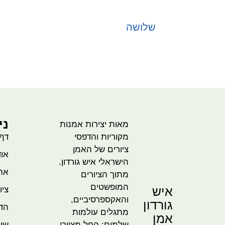
שלושה
בחר אפשרויות
ני
מאות יצירות אמנות
מקוריות והדפסי
דף
ציורים של האמן
אוד
הישראלי איש גורדון.
אהו
מתוך הציורים
המופשטים
איש
ציו
והאקספרסיביים,
גורדון
הדמ
מתגלים עולמות
אמן
שלמים: החל מציורי
שית