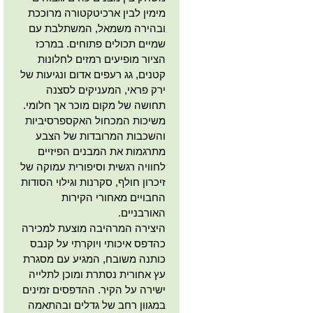
מימין לבין ארכיטקטורה מרוככת
ובהירה משמאל, המשתלבת עם
שמיים תכולים פתוחים. במרכז
הציור מופיעים רמזים לחלונות
קטנים, גג רעפים אדום ונגיעות של
ירק פראי, המעניקים לסצנה
תחושה של מקום מוכר אך חלומי.
משיכות המכחול האקספרסיביות
והשכבות המרובדות של הצבע
מתרגמות את המבנים הפיזיים
לחוויה רגשית וסיפורית עמוקה של
זיכרון חולף, סקרנות וגילוי הסודות
החבויים מאחורי הקירות
האורבניים.
היצירה המרהיבה מוצעת למכירה
כהדפס איכותי ויוקרתי על קנבס
כותנה משובח, המגיע עם מסגרת
עץ אחורית נסתרת ומוכן לתלייה
ישירה על הקיר. ההדפסים זמינים
במגוון רחב של גדלים ובהתאמה