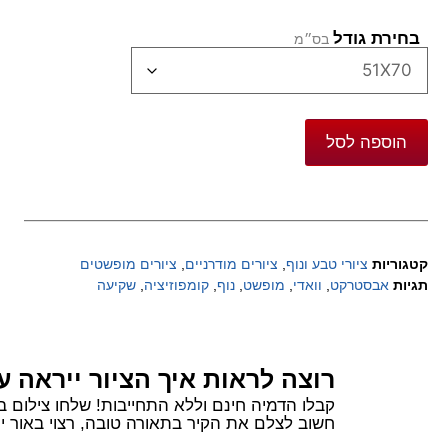
בחירת גודל
הוספה לסל
קטגוריות
ציורי טבע ונוף
,
ציורים מודרניים
,
ציורים מופשטים
תגיות
אבסטרקט
,
וואדי
,
מופשט
,
נוף
,
קומפוזיציה
,
שקיעה
רוצה לראות איך הציור ייראה ע
קבלו הדמיה חינם וללא התחייבות! שלחו צילום בוואטסאפ של הקיר שלכם ורשמו 
חשוב לצלם את הקיר בתאורה טובה, רצוי באור יום