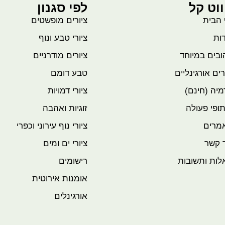
ווט קל
לפי סגנון
 הבית
ציורים מופשטים
ות
ציורי טבע ונוף
בים במיוחד
ציורים מודרניים
רים אורגינליים
טבע דומם
יה (חינם)
ציורי דמויות
ופי פעולה
זוגיות ואהבה
מרים
ציורי נוף עירוני וכפרי
 קשר
ציורי ים ומים
לות ותשובות
רישומים
אומנות אירוטית
אורגינלים