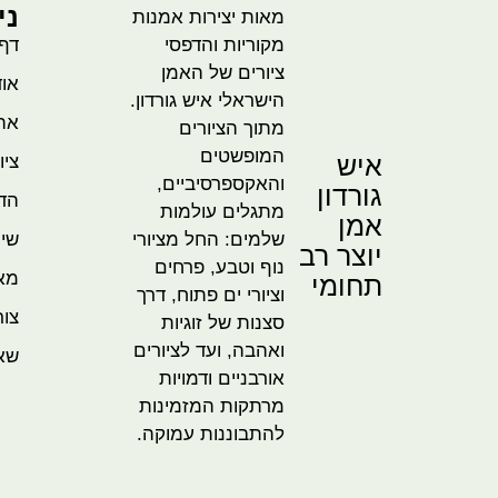
ני
מאות יצירות אמנות
מקוריות והדפסי
דף
ציורים של האמן
אוד
הישראלי איש גורדון.
אהו
מתוך הציורים
המופשטים
איש
ציו
והאקספרסיביים,
גורדון
הדמ
מתגלים עולמות
אמן
שלמים: החל מציורי
שית
יוצר רב
נוף וטבע, פרחים
מא
תחומי
וציורי ים פתוח, דרך
צור
סצנות של זוגיות
ואהבה, ועד לציורים
שא
אורבניים ודמויות
מרתקות המזמינות
להתבוננות עמוקה.