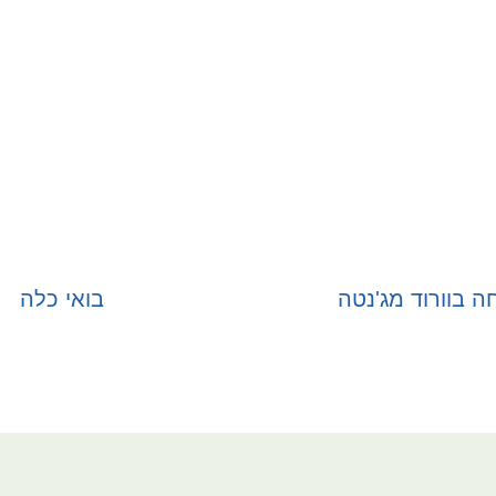
ה בוורוד מג'נטה
בואי כלה
בחר אפשרויות
בחר אפשרויות