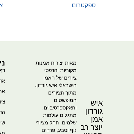
ספקטרום
א
בחר אפשרויות
ני
מאות יצירות אמנות
מקוריות והדפסי
דף
ציורים של האמן
אוד
הישראלי איש גורדון.
אהו
מתוך הציורים
המופשטים
איש
ציו
והאקספרסיביים,
גורדון
הדמ
מתגלים עולמות
אמן
שלמים: החל מציורי
שית
יוצר רב
נוף וטבע, פרחים
מא